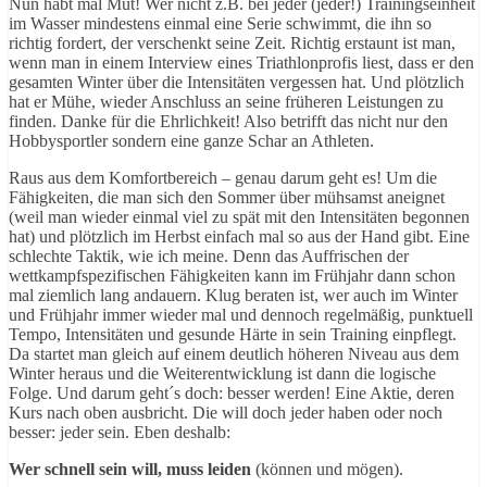
Nun habt mal Mut! Wer nicht z.B. bei jeder (jeder!) Trainingseinheit
im Wasser mindestens einmal eine Serie schwimmt, die ihn so
richtig fordert, der verschenkt seine Zeit. Richtig erstaunt ist man,
wenn man in einem Interview eines Triathlonprofis liest, dass er den
gesamten Winter über die Intensitäten vergessen hat. Und plötzlich
hat er Mühe, wieder Anschluss an seine früheren Leistungen zu
finden. Danke für die Ehrlichkeit! Also betrifft das nicht nur den
Hobbysportler sondern eine ganze Schar an Athleten.
Raus aus dem Komfortbereich – genau darum geht es! Um die
Fähigkeiten, die man sich den Sommer über mühsamst aneignet
(weil man wieder einmal viel zu spät mit den Intensitäten begonnen
hat) und plötzlich im Herbst einfach mal so aus der Hand gibt. Eine
schlechte Taktik, wie ich meine. Denn das Auffrischen der
wettkampfspezifischen Fähigkeiten kann im Frühjahr dann schon
mal ziemlich lang andauern. Klug beraten ist, wer auch im Winter
und Frühjahr immer wieder mal und dennoch regelmäßig, punktuell
Tempo, Intensitäten und gesunde Härte in sein Training einpflegt.
Da startet man gleich auf einem deutlich höheren Niveau aus dem
Winter heraus und die Weiterentwicklung ist dann die logische
Folge. Und darum geht´s doch: besser werden! Eine Aktie, deren
Kurs nach oben ausbricht. Die will doch jeder haben oder noch
besser: jeder sein. Eben deshalb:
Wer schnell sein will, muss leiden
(können und mögen).