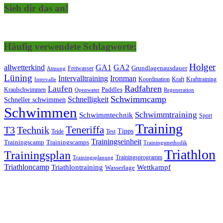
Sieh dir das an!
Häufig verwendete Schlagworte:
Holger
allwetterkind
GA1
GA2
Grundlagenausdauer
Freiwasser
Atmung
Lüning
Ironman
Intervalltraining
Kraft
Krafttraining
Koordination
Intervalle
Laufen
Radfahren
Kraulschwimmen
Paddles
Openwater
Regeneration
Schwimmcamp
Schnelligkeit
Schneller schwimmen
Schwimmen
Schwimmtraining
Schwimmtechnik
Sport
Training
Teneriffa
T3
Technik
Tipps
Teide
Test
Trainingseinheit
Trainingscamp
Trainingscamps
Trainingsmethodik
Triathlon
Trainingsplan
Trainingsprogramm
Trainingsplanung
Triathloncamp
Triathlontraining
Wettkampf
Wasserlage