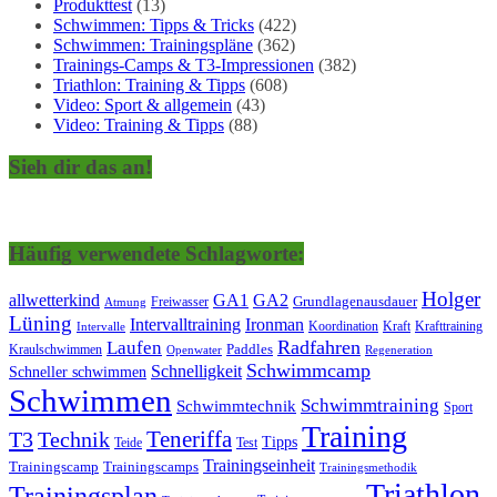
Produkttest
(13)
Schwimmen: Tipps & Tricks
(422)
Schwimmen: Trainingspläne
(362)
Trainings-Camps & T3-Impressionen
(382)
Triathlon: Training & Tipps
(608)
Video: Sport & allgemein
(43)
Video: Training & Tipps
(88)
Sieh dir das an!
Häufig verwendete Schlagworte:
Holger
allwetterkind
GA1
GA2
Grundlagenausdauer
Freiwasser
Atmung
Lüning
Ironman
Intervalltraining
Kraft
Krafttraining
Koordination
Intervalle
Laufen
Radfahren
Kraulschwimmen
Paddles
Openwater
Regeneration
Schwimmcamp
Schnelligkeit
Schneller schwimmen
Schwimmen
Schwimmtraining
Schwimmtechnik
Sport
Training
Teneriffa
T3
Technik
Tipps
Teide
Test
Trainingseinheit
Trainingscamp
Trainingscamps
Trainingsmethodik
Triathlon
Trainingsplan