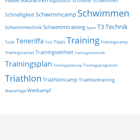
Radfahren
Schneller schwimmen
Paddles
Regeneration
Schwimmen
Schwimmcamp
Schnelligkeit
T3
Technik
Schwimmtraining
Schwimmtechnik
Sport
Training
Teneriffa
Tipps
Trainingscamp
Teide
Test
Trainingseinheit
Trainingscamps
Trainingsmethodik
Trainingsplan
Trainingsprogramm
Trainingsplanung
Triathlon
Triathloncamp
Triathlontraining
Wettkampf
Wasserlage