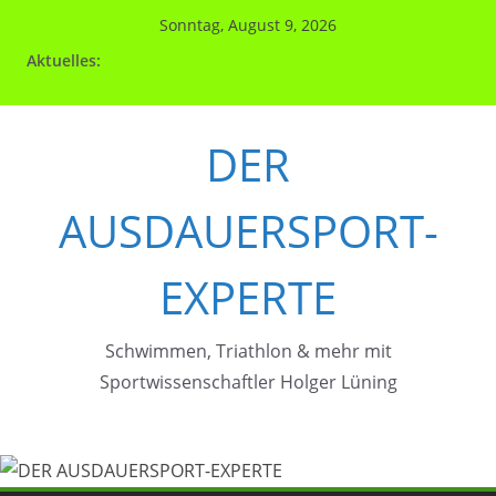
Zum
Sonntag, August 9, 2026
Inhalt
Aktuelles:
springen
DER
AUSDAUERSPORT-
EXPERTE
Schwimmen, Triathlon & mehr mit
Sportwissenschaftler Holger Lüning