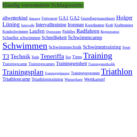
Häufig verwendete Schlagworte:
Holger
allwetterkind
GA1
GA2
Grundlagenausdauer
Freiwasser
Atmung
Lüning
Ironman
Intervalltraining
Kraft
Krafttraining
Koordination
Intervalle
Laufen
Radfahren
Kraulschwimmen
Paddles
Openwater
Regeneration
Schwimmcamp
Schnelligkeit
Schneller schwimmen
Schwimmen
Schwimmtraining
Schwimmtechnik
Sport
Training
Teneriffa
T3
Technik
Tipps
Teide
Test
Trainingseinheit
Trainingscamp
Trainingscamps
Trainingsmethodik
Triathlon
Trainingsplan
Trainingsprogramm
Trainingsplanung
Triathloncamp
Triathlontraining
Wettkampf
Wasserlage