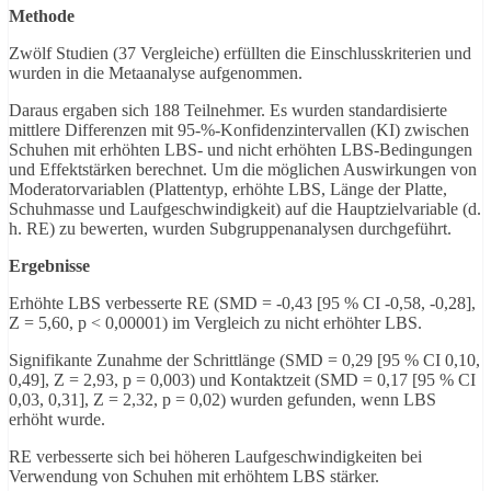
Methode
Zwölf Studien (37 Vergleiche) erfüllten die Einschlusskriterien und
wurden in die Metaanalyse aufgenommen.
Daraus ergaben sich 188 Teilnehmer. Es wurden standardisierte
mittlere Differenzen mit 95-%-Konfidenzintervallen (KI) zwischen
Schuhen mit erhöhten LBS- und nicht erhöhten LBS-Bedingungen
und Effektstärken berechnet. Um die möglichen Auswirkungen von
Moderatorvariablen (Plattentyp, erhöhte LBS, Länge der Platte,
Schuhmasse und Laufgeschwindigkeit) auf die Hauptzielvariable (d.
h. RE) zu bewerten, wurden Subgruppenanalysen durchgeführt.
Ergebnisse
Erhöhte LBS verbesserte RE (SMD = -0,43 [95 % CI -0,58, -0,28],
Z = 5,60, p < 0,00001) im Vergleich zu nicht erhöhter LBS.
Signifikante Zunahme der Schrittlänge (SMD = 0,29 [95 % CI 0,10,
0,49], Z = 2,93, p = 0,003) und Kontaktzeit (SMD = 0,17 [95 % CI
0,03, 0,31], Z = 2,32, p = 0,02) wurden gefunden, wenn LBS
erhöht wurde.
RE verbesserte sich bei höheren Laufgeschwindigkeiten bei
Verwendung von Schuhen mit erhöhtem LBS stärker.