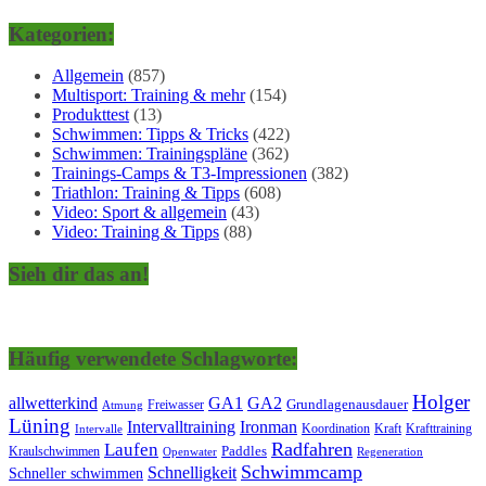
Kategorien:
Allgemein
(857)
Multisport: Training & mehr
(154)
Produkttest
(13)
Schwimmen: Tipps & Tricks
(422)
Schwimmen: Trainingspläne
(362)
Trainings-Camps & T3-Impressionen
(382)
Triathlon: Training & Tipps
(608)
Video: Sport & allgemein
(43)
Video: Training & Tipps
(88)
Sieh dir das an!
Häufig verwendete Schlagworte:
Holger
allwetterkind
GA1
GA2
Grundlagenausdauer
Freiwasser
Atmung
Lüning
Ironman
Intervalltraining
Kraft
Krafttraining
Koordination
Intervalle
Laufen
Radfahren
Kraulschwimmen
Paddles
Openwater
Regeneration
Schwimmcamp
Schnelligkeit
Schneller schwimmen