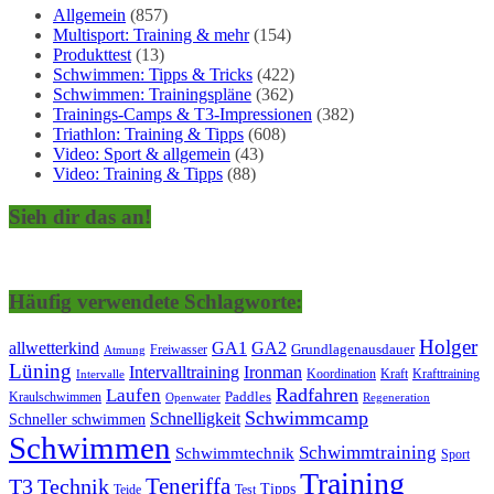
Allgemein
(857)
Multisport: Training & mehr
(154)
Produkttest
(13)
Schwimmen: Tipps & Tricks
(422)
Schwimmen: Trainingspläne
(362)
Trainings-Camps & T3-Impressionen
(382)
Triathlon: Training & Tipps
(608)
Video: Sport & allgemein
(43)
Video: Training & Tipps
(88)
Sieh dir das an!
Häufig verwendete Schlagworte:
Holger
allwetterkind
GA1
GA2
Grundlagenausdauer
Freiwasser
Atmung
Lüning
Ironman
Intervalltraining
Kraft
Krafttraining
Koordination
Intervalle
Laufen
Radfahren
Kraulschwimmen
Paddles
Openwater
Regeneration
Schwimmcamp
Schnelligkeit
Schneller schwimmen
Schwimmen
Schwimmtraining
Schwimmtechnik
Sport
Training
Teneriffa
T3
Technik
Tipps
Teide
Test