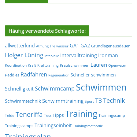
Häufig verwendete Schlagworte:
allwetterkind
GA1
GA2
Grundlagenausdauer
Freiwasser
Atmung
Holger Lüning
Ironman
Intervalltraining
Intervalle
Laufen
Koordination
Kraft
Krafttraining
Kraulschwimmen
Openwater
Radfahren
Schneller schwimmen
Paddles
Regeneration
Schwimmen
Schwimmcamp
Schnelligkeit
T3
Technik
Schwimmtraining
Schwimmtechnik
Sport
Training
Teneriffa
Tipps
Trainingscamp
Teide
Test
Trainingseinheit
Trainingscamps
Trainingsmethodik
Trainingsplan