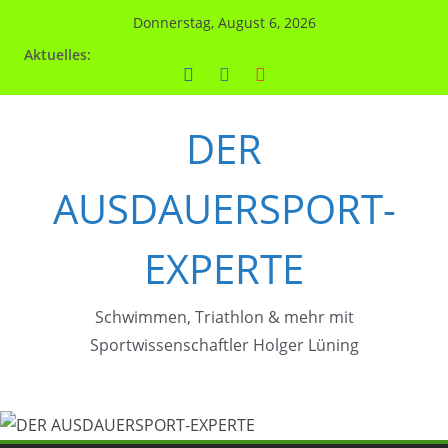
Zum
Donnerstag, August 6, 2026
Inhalt
Aktuelles:
springen
DER
AUSDAUERSPORT-
EXPERTE
Schwimmen, Triathlon & mehr mit
Sportwissenschaftler Holger Lüning