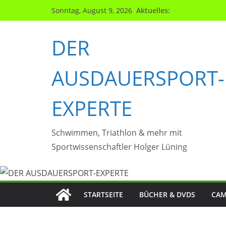
Zum
Aktuelles:
Sonntag, August 9, 2026
Inhalt
springen
DER
AUSDAUERSPORT-
EXPERTE
Schwimmen, Triathlon & mehr mit
Sportwissenschaftler Holger Lüning
STARTSEITE
BÜCHER & DVDS
CAM