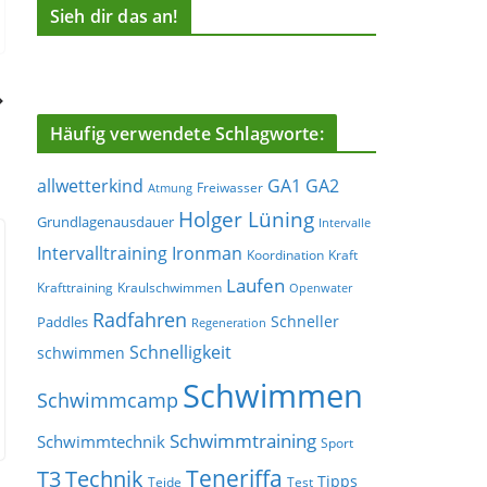
Sieh dir das an!
Häufig verwendete Schlagworte:
allwetterkind
GA1
GA2
Freiwasser
Atmung
Holger Lüning
Grundlagenausdauer
Intervalle
Ironman
Intervalltraining
Koordination
Kraft
Laufen
Krafttraining
Kraulschwimmen
Openwater
Radfahren
Schneller
Paddles
Regeneration
Schnelligkeit
schwimmen
Schwimmen
Schwimmcamp
Schwimmtraining
Schwimmtechnik
Sport
Teneriffa
T3
Technik
Tipps
Teide
Test