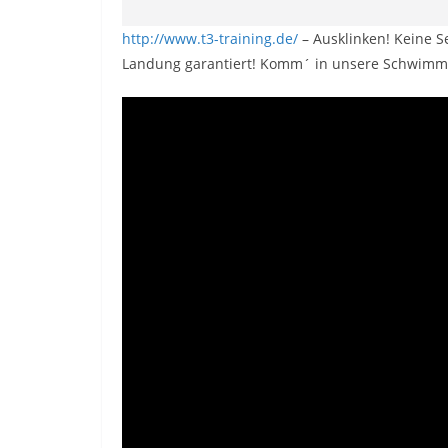
http://www.t3-training.de/
– Ausklinken! Keine S
Landung garantiert! Komm´ in unsere Schwimm-