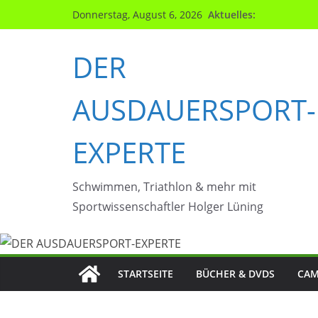
Zum
Aktuelles:
Donnerstag, August 6, 2026
Inhalt
springen
DER
AUSDAUERSPORT-
EXPERTE
Schwimmen, Triathlon & mehr mit
Sportwissenschaftler Holger Lüning
STARTSEITE
BÜCHER & DVDS
CAM