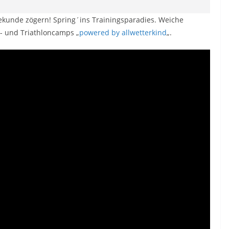
ekunde zögern! Spring´ins Trainingsparadies. Weiche
 und Triathloncamps „
powered by allwetterkind
„.