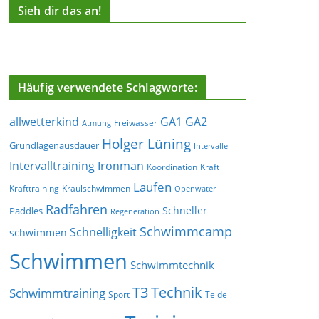
Sieh dir das an!
Häufig verwendete Schlagworte:
allwetterkind
GA1
GA2
Freiwasser
Atmung
Holger Lüning
Grundlagenausdauer
Intervalle
Ironman
Intervalltraining
Koordination
Kraft
Laufen
Krafttraining
Kraulschwimmen
Openwater
Radfahren
Schneller
Paddles
Regeneration
Schwimmcamp
Schnelligkeit
schwimmen
Schwimmen
Schwimmtechnik
T3
Technik
Schwimmtraining
Sport
Teide