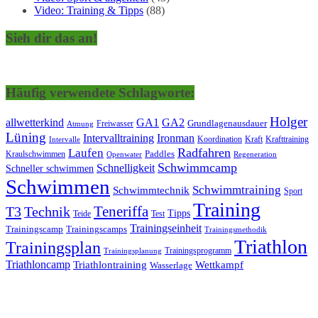
Video: Training & Tipps
(88)
Sieh dir das an!
Häufig verwendete Schlagworte:
Holger
allwetterkind
GA1
GA2
Grundlagenausdauer
Freiwasser
Atmung
Lüning
Ironman
Intervalltraining
Kraft
Krafttraining
Koordination
Intervalle
Laufen
Radfahren
Kraulschwimmen
Paddles
Openwater
Regeneration
Schwimmcamp
Schnelligkeit
Schneller schwimmen
Schwimmen
Schwimmtraining
Schwimmtechnik
Sport
Training
Teneriffa
T3
Technik
Tipps
Teide
Test
Trainingseinheit
Trainingscamp
Trainingscamps
Trainingsmethodik
Triathlon
Trainingsplan
Trainingsprogramm
Trainingsplanung
Triathloncamp
Triathlontraining
Wettkampf
Wasserlage