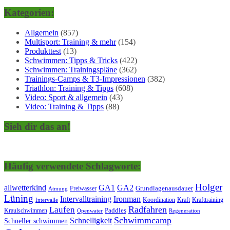
Kategorien:
Allgemein
(857)
Multisport: Training & mehr
(154)
Produkttest
(13)
Schwimmen: Tipps & Tricks
(422)
Schwimmen: Trainingspläne
(362)
Trainings-Camps & T3-Impressionen
(382)
Triathlon: Training & Tipps
(608)
Video: Sport & allgemein
(43)
Video: Training & Tipps
(88)
Sieh dir das an!
Häufig verwendete Schlagworte:
Holger
allwetterkind
GA1
GA2
Grundlagenausdauer
Freiwasser
Atmung
Lüning
Ironman
Intervalltraining
Kraft
Krafttraining
Koordination
Intervalle
Laufen
Radfahren
Kraulschwimmen
Paddles
Openwater
Regeneration
Schwimmcamp
Schnelligkeit
Schneller schwimmen