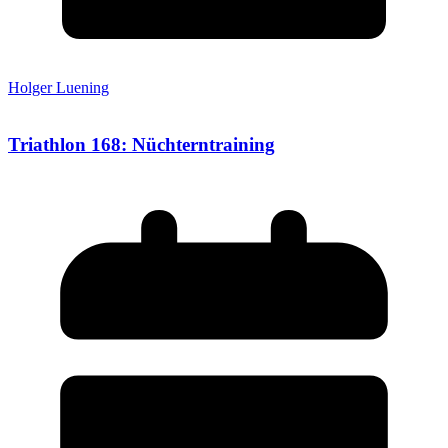
Holger Luening
Triathlon 168: Nüchterntraining