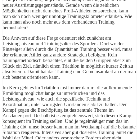
neuer Ausrüstungsgegenstände. Gerade wenn die zeitlichen
Möglichkeiten nicht dem eines Profi-Athleten entsprechen, kann
man sich noch weniger unnötige Trainingskilometer erlauben. Wie
kann man also noch mehr aus dem vorhandenen Training
herausholen?
Die Antwort auf diese Frage orientiert sich zunächst am
Leistungsniveau und Trainingsalter des Sportlers. Dort wo der
Einsteiger allein durch die Quantität an Training besser wird, muss
der erfahrene Athlet ganz andere Strategien befolgen. Rein
trainingsmethodisch betrachtet, eint die beiden Gruppen aber zum
Glück ein Ziel, nämlich einen Triathlon in möglichst kurzer Zeit zu
absolvieren. Damit hat das Training eine Gemeinsamkeit an der man
sich bestens orientieren kann.
Im Kern geht es im Triathlon fast immer darum, die aufkommende
Ermüdung möglichst lange zu unterdrücken und das
Leistungsniveau, wie auch die spezifische Technik und
Koordination, unter widrigsten Umständen stabil zu halten. Der
Kampf gegen die Erschöpfung ist das zentrale Thema im
Ausdauersport. Deshalb ist es empfehlenswert, sich diesem Kampf
konsequent im Training stellen. Und je regelmäßiger man das im
Training übt, umso besser kann man im Wettkampf auf die bekannte
Situation reagieren. Intensives aber gut dosiertes Training lautet die
Wahl der Mittel. Oder anders gesprochen: Fordern aber nicht