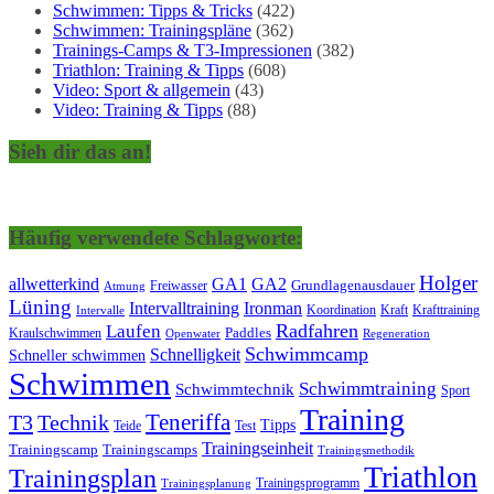
Schwimmen: Tipps & Tricks
(422)
Schwimmen: Trainingspläne
(362)
Trainings-Camps & T3-Impressionen
(382)
Triathlon: Training & Tipps
(608)
Video: Sport & allgemein
(43)
Video: Training & Tipps
(88)
Sieh dir das an!
Häufig verwendete Schlagworte:
Holger
allwetterkind
GA1
GA2
Grundlagenausdauer
Freiwasser
Atmung
Lüning
Ironman
Intervalltraining
Kraft
Krafttraining
Koordination
Intervalle
Laufen
Radfahren
Kraulschwimmen
Paddles
Openwater
Regeneration
Schwimmcamp
Schnelligkeit
Schneller schwimmen
Schwimmen
Schwimmtraining
Schwimmtechnik
Sport
Training
Teneriffa
T3
Technik
Tipps
Teide
Test
Trainingseinheit
Trainingscamp
Trainingscamps
Trainingsmethodik
Triathlon
Trainingsplan
Trainingsprogramm
Trainingsplanung