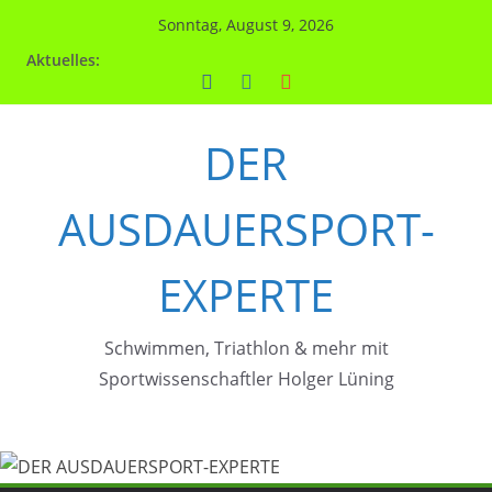
Zum
Sonntag, August 9, 2026
Inhalt
Aktuelles:
springen
DER
AUSDAUERSPORT-
EXPERTE
Schwimmen, Triathlon & mehr mit
Sportwissenschaftler Holger Lüning