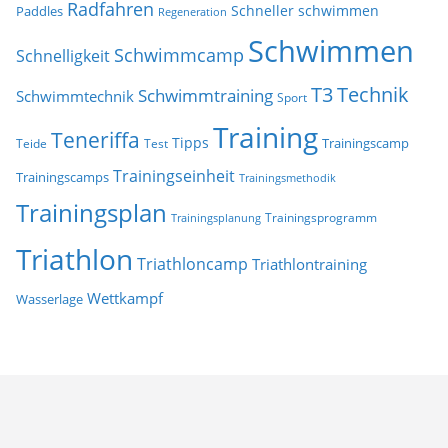
Radfahren
Schneller schwimmen
Paddles
Regeneration
Schwimmen
Schwimmcamp
Schnelligkeit
T3
Technik
Schwimmtraining
Schwimmtechnik
Sport
Training
Teneriffa
Tipps
Trainingscamp
Teide
Test
Trainingseinheit
Trainingscamps
Trainingsmethodik
Trainingsplan
Trainingsprogramm
Trainingsplanung
Triathlon
Triathloncamp
Triathlontraining
Wettkampf
Wasserlage