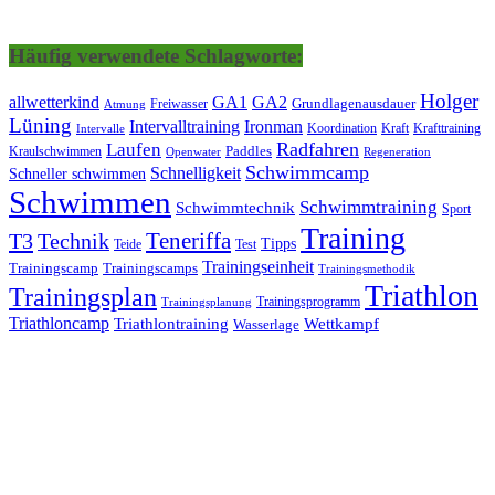
Häufig verwendete Schlagworte:
Holger
allwetterkind
GA1
GA2
Grundlagenausdauer
Freiwasser
Atmung
Lüning
Ironman
Intervalltraining
Kraft
Krafttraining
Koordination
Intervalle
Laufen
Radfahren
Kraulschwimmen
Paddles
Openwater
Regeneration
Schwimmcamp
Schnelligkeit
Schneller schwimmen
Schwimmen
Schwimmtraining
Schwimmtechnik
Sport
Training
Teneriffa
T3
Technik
Tipps
Teide
Test
Trainingseinheit
Trainingscamp
Trainingscamps
Trainingsmethodik
Triathlon
Trainingsplan
Trainingsprogramm
Trainingsplanung
Triathloncamp
Triathlontraining
Wettkampf
Wasserlage