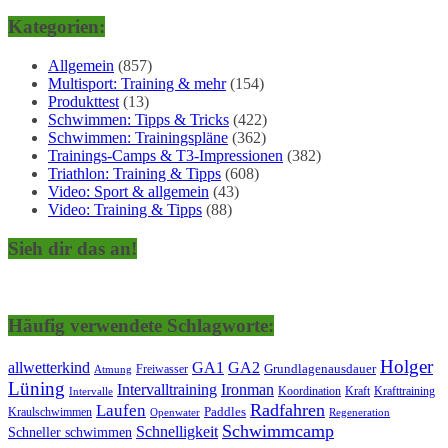
Kategorien:
Allgemein
(857)
Multisport: Training & mehr
(154)
Produkttest
(13)
Schwimmen: Tipps & Tricks
(422)
Schwimmen: Trainingspläne
(362)
Trainings-Camps & T3-Impressionen
(382)
Triathlon: Training & Tipps
(608)
Video: Sport & allgemein
(43)
Video: Training & Tipps
(88)
Sieh dir das an!
Häufig verwendete Schlagworte:
Holger
allwetterkind
GA1
GA2
Grundlagenausdauer
Freiwasser
Atmung
Lüning
Ironman
Intervalltraining
Kraft
Krafttraining
Koordination
Intervalle
Laufen
Radfahren
Kraulschwimmen
Paddles
Openwater
Regeneration
Schwimmcamp
Schnelligkeit
Schneller schwimmen