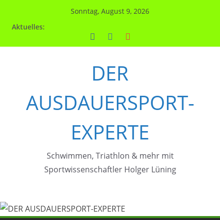
Zum
Sonntag, August 9, 2026
Inhalt
Aktuelles:
springen
DER
AUSDAUERSPORT-
EXPERTE
Schwimmen, Triathlon & mehr mit
Sportwissenschaftler Holger Lüning