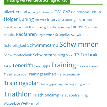
Häufig verwendete Schlagworte:
allwetterkind
GA1
GA2
Grundlagenausdauer
Freiwasser
Atmung
Holger Lüning
Ironman
Intervalltraining
Intervalle
Laufen
Koordination
Kraft
Krafttraining
Kraulschwimmen
Openwater
Radfahren
Schneller schwimmen
Paddles
Regeneration
Schwimmen
Schwimmcamp
Schnelligkeit
T3
Technik
Schwimmtraining
Schwimmtechnik
Sport
Training
Teneriffa
Tipps
Trainingscamp
Teide
Test
Trainingseinheit
Trainingscamps
Trainingsmethodik
Trainingsplan
Trainingsprogramm
Trainingsplanung
Triathlon
Triathloncamp
Triathlontraining
Wettkampf
Wasserlage