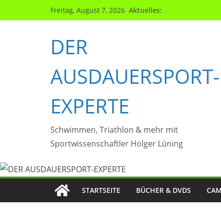
Zum
Aktuelles:
Freitag, August 7, 2026
Inhalt
springen
DER
AUSDAUERSPORT-
EXPERTE
Schwimmen, Triathlon & mehr mit
Sportwissenschaftler Holger Lüning
STARTSEITE
BÜCHER & DVDS
CAM