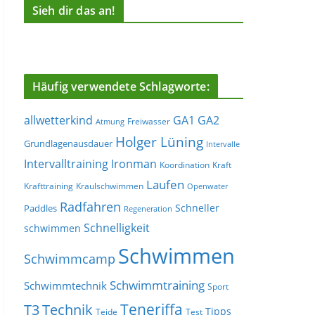
Sieh dir das an!
Häufig verwendete Schlagworte:
allwetterkind
GA1
GA2
Freiwasser
Atmung
Holger Lüning
Grundlagenausdauer
Intervalle
Ironman
Intervalltraining
Koordination
Kraft
Laufen
Krafttraining
Kraulschwimmen
Openwater
Radfahren
Schneller
Paddles
Regeneration
Schnelligkeit
schwimmen
Schwimmen
Schwimmcamp
Schwimmtraining
Schwimmtechnik
Sport
Teneriffa
T3
Technik
Tipps
Teide
Test