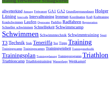
Häufig verwendete Schlagworte:
Holger
allwetterkind
GA1
GA2
Grundlagenausdauer
Freiwasser
Atmung
Lüning
Ironman
Intervalltraining
Kraft
Krafttraining
Koordination
Intervalle
Laufen
Radfahren
Kraulschwimmen
Paddles
Openwater
Regeneration
Schwimmcamp
Schnelligkeit
Schneller schwimmen
Schwimmen
Schwimmtraining
Schwimmtechnik
Sport
Training
Teneriffa
T3
Technik
Tipps
Teide
Test
Trainingseinheit
Trainingscamp
Trainingscamps
Trainingsmethodik
Triathlon
Trainingsplan
Trainingsprogramm
Trainingsplanung
Triathloncamp
Triathlontraining
Wettkampf
Wasserlage