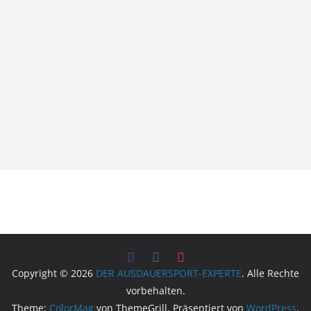
Copyright © 2026
DER AUSDAUERSPORT-EXPERTE
. Alle Rechte
vorbehalten.
Theme:
ColorMag
von ThemeGrill. Präsentiert von
WordPress
.