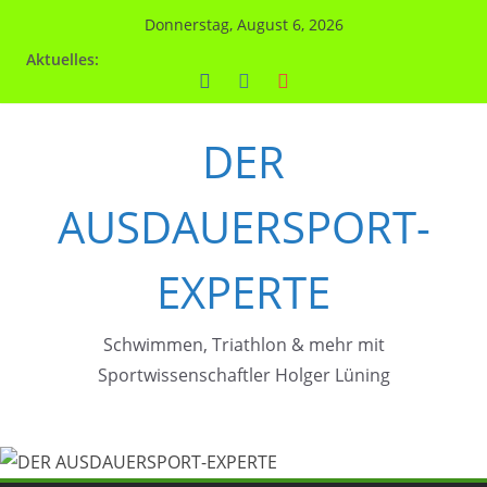
Zum
Donnerstag, August 6, 2026
Inhalt
Aktuelles:
springen
DER
AUSDAUERSPORT-
EXPERTE
Schwimmen, Triathlon & mehr mit
Sportwissenschaftler Holger Lüning