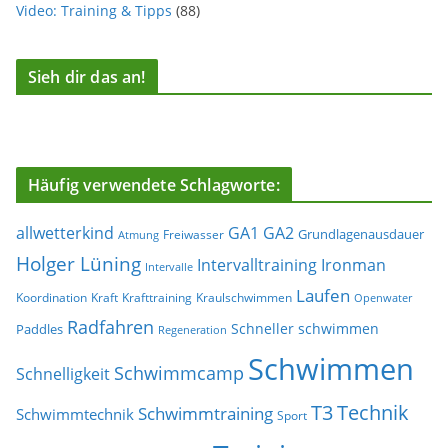
Video: Training & Tipps
(88)
Sieh dir das an!
Häufig verwendete Schlagworte:
allwetterkind
GA1
GA2
Grundlagenausdauer
Freiwasser
Atmung
Holger Lüning
Ironman
Intervalltraining
Intervalle
Laufen
Koordination
Kraft
Krafttraining
Kraulschwimmen
Openwater
Radfahren
Schneller schwimmen
Paddles
Regeneration
Schwimmen
Schwimmcamp
Schnelligkeit
T3
Technik
Schwimmtraining
Schwimmtechnik
Sport