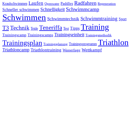
Laufen
Radfahren
Kraulschwimmen
Paddles
Openwater
Regeneration
Schwimmcamp
Schnelligkeit
Schneller schwimmen
Schwimmen
Schwimmtraining
Schwimmtechnik
Sport
Training
Teneriffa
T3
Technik
Tipps
Teide
Test
Trainingseinheit
Trainingscamp
Trainingscamps
Trainingsmethodik
Triathlon
Trainingsplan
Trainingsprogramm
Trainingsplanung
Triathloncamp
Triathlontraining
Wettkampf
Wasserlage