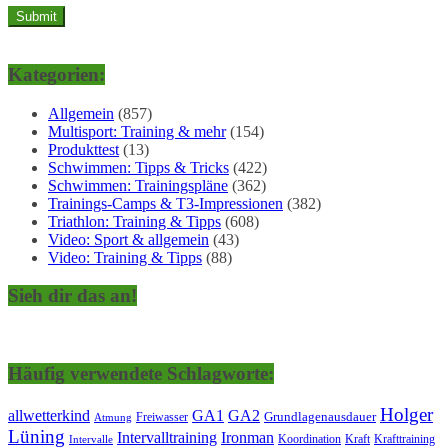
Kategorien:
Allgemein
(857)
Multisport: Training & mehr
(154)
Produkttest
(13)
Schwimmen: Tipps & Tricks
(422)
Schwimmen: Trainingspläne
(362)
Trainings-Camps & T3-Impressionen
(382)
Triathlon: Training & Tipps
(608)
Video: Sport & allgemein
(43)
Video: Training & Tipps
(88)
Sieh dir das an!
Häufig verwendete Schlagworte:
Holger
allwetterkind
GA1
GA2
Grundlagenausdauer
Freiwasser
Atmung
Lüning
Ironman
Intervalltraining
Kraft
Krafttraining
Koordination
Intervalle