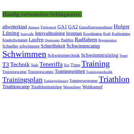
Häufig verwendete Schlagworte:
Holger
allwetterkind
GA1
GA2
Grundlagenausdauer
Freiwasser
Atmung
Lüning
Ironman
Intervalltraining
Kraft
Krafttraining
Koordination
Intervalle
Laufen
Radfahren
Kraulschwimmen
Paddles
Openwater
Regeneration
Schwimmcamp
Schnelligkeit
Schneller schwimmen
Schwimmen
Schwimmtraining
Schwimmtechnik
Sport
Training
Teneriffa
T3
Technik
Tipps
Teide
Test
Trainingseinheit
Trainingscamp
Trainingscamps
Trainingsmethodik
Triathlon
Trainingsplan
Trainingsprogramm
Trainingsplanung
Triathloncamp
Triathlontraining
Wettkampf
Wasserlage