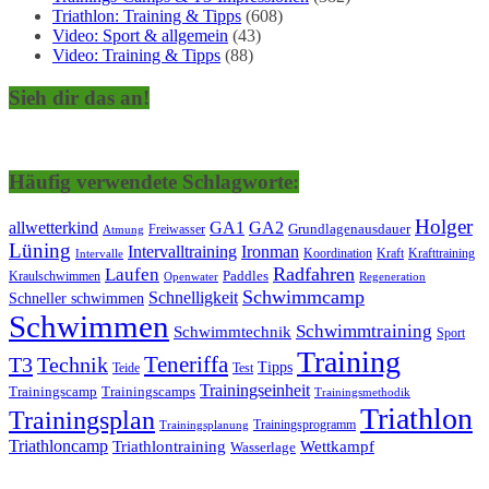
Triathlon: Training & Tipps
(608)
Video: Sport & allgemein
(43)
Video: Training & Tipps
(88)
Sieh dir das an!
Häufig verwendete Schlagworte:
Holger
allwetterkind
GA1
GA2
Grundlagenausdauer
Freiwasser
Atmung
Lüning
Ironman
Intervalltraining
Kraft
Krafttraining
Koordination
Intervalle
Laufen
Radfahren
Kraulschwimmen
Paddles
Openwater
Regeneration
Schwimmcamp
Schnelligkeit
Schneller schwimmen
Schwimmen
Schwimmtraining
Schwimmtechnik
Sport
Training
Teneriffa
T3
Technik
Tipps
Teide
Test
Trainingseinheit
Trainingscamp
Trainingscamps
Trainingsmethodik
Triathlon
Trainingsplan
Trainingsprogramm
Trainingsplanung
Triathloncamp
Triathlontraining
Wettkampf
Wasserlage