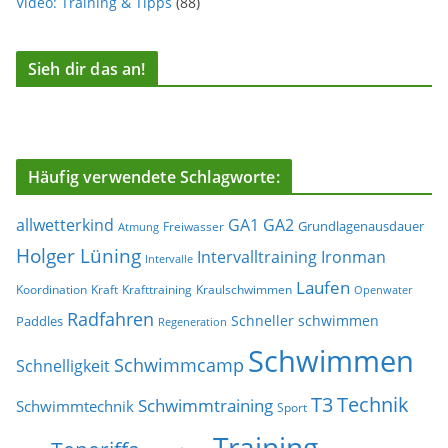
Video: Training & Tipps
(88)
Sieh dir das an!
Häufig verwendete Schlagworte:
allwetterkind
GA1
GA2
Grundlagenausdauer
Freiwasser
Atmung
Holger Lüning
Ironman
Intervalltraining
Intervalle
Laufen
Koordination
Kraft
Krafttraining
Kraulschwimmen
Openwater
Radfahren
Schneller schwimmen
Paddles
Regeneration
Schwimmen
Schwimmcamp
Schnelligkeit
T3
Technik
Schwimmtraining
Schwimmtechnik
Sport
Training