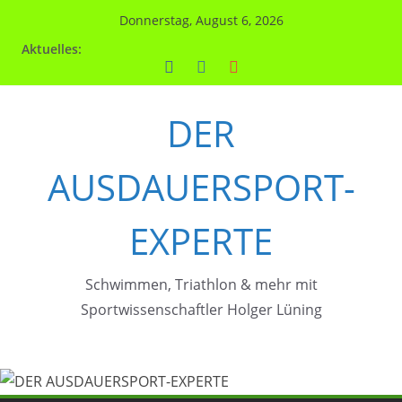
Zum
Donnerstag, August 6, 2026
Inhalt
Aktuelles:
springen
DER
AUSDAUERSPORT-
EXPERTE
Schwimmen, Triathlon & mehr mit
Sportwissenschaftler Holger Lüning