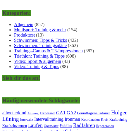
Kategorien:
Allgemein
(857)
Multisport: Training & mehr
(154)
Produkttest
(13)
Schwimmen: Tipps & Tricks
(422)
Schwimmen: Trainingspläne
(362)
Trainings-Camps & T3-Impressionen
(382)
Triathlon: Training & Tipps
(608)
Video: Sport & allgemein
(43)
Video: Training & Tipps
(88)
Sieh dir das an!
Häufig verwendete Schlagworte:
Holger
allwetterkind
GA1
GA2
Grundlagenausdauer
Freiwasser
Atmung
Lüning
Ironman
Intervalltraining
Kraft
Krafttraining
Koordination
Intervalle
Laufen
Radfahren
Kraulschwimmen
Paddles
Openwater
Regeneration