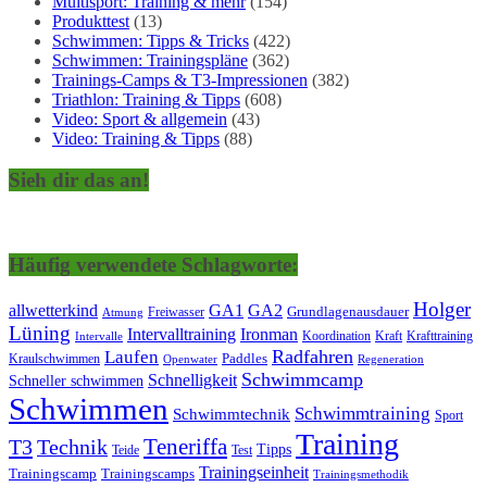
Multisport: Training & mehr
(154)
Produkttest
(13)
Schwimmen: Tipps & Tricks
(422)
Schwimmen: Trainingspläne
(362)
Trainings-Camps & T3-Impressionen
(382)
Triathlon: Training & Tipps
(608)
Video: Sport & allgemein
(43)
Video: Training & Tipps
(88)
Sieh dir das an!
Häufig verwendete Schlagworte:
Holger
allwetterkind
GA1
GA2
Grundlagenausdauer
Freiwasser
Atmung
Lüning
Ironman
Intervalltraining
Kraft
Krafttraining
Koordination
Intervalle
Laufen
Radfahren
Kraulschwimmen
Paddles
Openwater
Regeneration
Schwimmcamp
Schnelligkeit
Schneller schwimmen
Schwimmen
Schwimmtraining
Schwimmtechnik
Sport
Training
Teneriffa
T3
Technik
Tipps
Teide
Test
Trainingseinheit
Trainingscamp
Trainingscamps
Trainingsmethodik