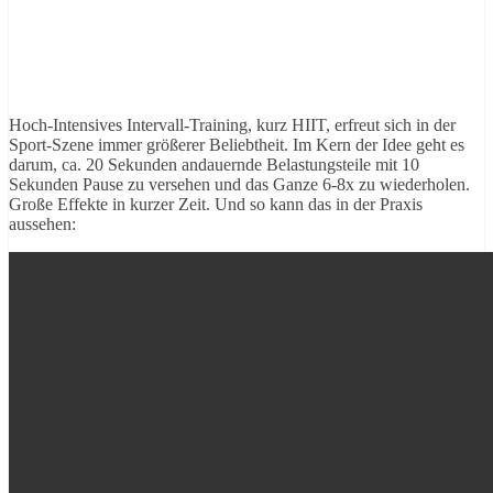
Hoch-Intensives Intervall-Training, kurz HIIT, erfreut sich in der
Sport-Szene immer größerer Beliebtheit. Im Kern der Idee geht es
darum, ca. 20 Sekunden andauernde Belastungsteile mit 10
Sekunden Pause zu versehen und das Ganze 6-8x zu wiederholen.
Große Effekte in kurzer Zeit. Und so kann das in der Praxis
aussehen: