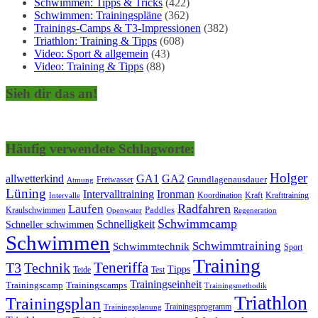
Schwimmen: Tipps & Tricks
(422)
Schwimmen: Trainingspläne
(362)
Trainings-Camps & T3-Impressionen
(382)
Triathlon: Training & Tipps
(608)
Video: Sport & allgemein
(43)
Video: Training & Tipps
(88)
Sieh dir das an!
Häufig verwendete Schlagworte:
Holger
allwetterkind
GA1
GA2
Grundlagenausdauer
Freiwasser
Atmung
Lüning
Ironman
Intervalltraining
Kraft
Krafttraining
Koordination
Intervalle
Laufen
Radfahren
Kraulschwimmen
Paddles
Openwater
Regeneration
Schwimmcamp
Schnelligkeit
Schneller schwimmen
Schwimmen
Schwimmtraining
Schwimmtechnik
Sport
Training
Teneriffa
T3
Technik
Tipps
Teide
Test
Trainingseinheit
Trainingscamp
Trainingscamps
Trainingsmethodik
Triathlon
Trainingsplan
Trainingsprogramm
Trainingsplanung