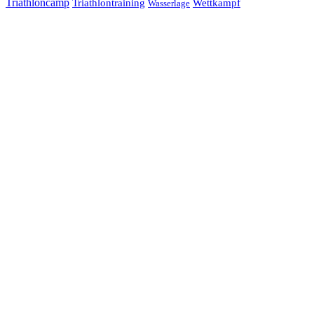
Triathloncamp
Triathlontraining
Wettkampf
Wasserlage