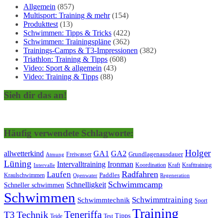
Allgemein
(857)
Multisport: Training & mehr
(154)
Produkttest
(13)
Schwimmen: Tipps & Tricks
(422)
Schwimmen: Trainingspläne
(362)
Trainings-Camps & T3-Impressionen
(382)
Triathlon: Training & Tipps
(608)
Video: Sport & allgemein
(43)
Video: Training & Tipps
(88)
Sieh dir das an!
Häufig verwendete Schlagworte:
Holger
allwetterkind
GA1
GA2
Grundlagenausdauer
Freiwasser
Atmung
Lüning
Ironman
Intervalltraining
Kraft
Krafttraining
Koordination
Intervalle
Laufen
Radfahren
Kraulschwimmen
Paddles
Openwater
Regeneration
Schwimmcamp
Schnelligkeit
Schneller schwimmen
Schwimmen
Schwimmtraining
Schwimmtechnik
Sport
Training
Teneriffa
T3
Technik
Tipps
Teide
Test