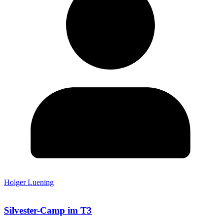
Holger Luening
Silvester-Camp im T3