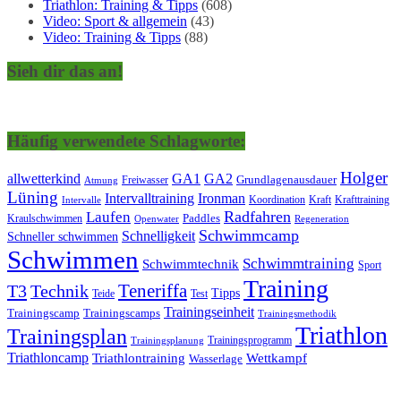
Triathlon: Training & Tipps
(608)
Video: Sport & allgemein
(43)
Video: Training & Tipps
(88)
Sieh dir das an!
Häufig verwendete Schlagworte:
Holger
allwetterkind
GA1
GA2
Grundlagenausdauer
Freiwasser
Atmung
Lüning
Ironman
Intervalltraining
Kraft
Krafttraining
Koordination
Intervalle
Laufen
Radfahren
Kraulschwimmen
Paddles
Openwater
Regeneration
Schwimmcamp
Schnelligkeit
Schneller schwimmen
Schwimmen
Schwimmtraining
Schwimmtechnik
Sport
Training
Teneriffa
T3
Technik
Tipps
Teide
Test
Trainingseinheit
Trainingscamp
Trainingscamps
Trainingsmethodik
Triathlon
Trainingsplan
Trainingsprogramm
Trainingsplanung
Triathloncamp
Triathlontraining
Wettkampf
Wasserlage