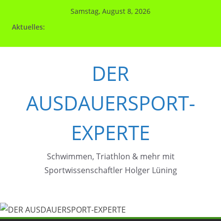
Zum
Samstag, August 8, 2026
Inhalt
Aktuelles:
springen
DER
AUSDAUERSPORT-
EXPERTE
Schwimmen, Triathlon & mehr mit
Sportwissenschaftler Holger Lüning