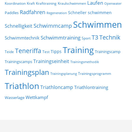
Laufen
Koordination
Kraft
Krafttraining
Kraulschwimmen
Openwater
Radfahren
Schneller schwimmen
Paddles
Regeneration
Schwimmen
Schwimmcamp
Schnelligkeit
T3
Technik
Schwimmtraining
Schwimmtechnik
Sport
Training
Teneriffa
Tipps
Trainingscamp
Teide
Test
Trainingseinheit
Trainingscamps
Trainingsmethodik
Trainingsplan
Trainingsprogramm
Trainingsplanung
Triathlon
Triathloncamp
Triathlontraining
Wettkampf
Wasserlage