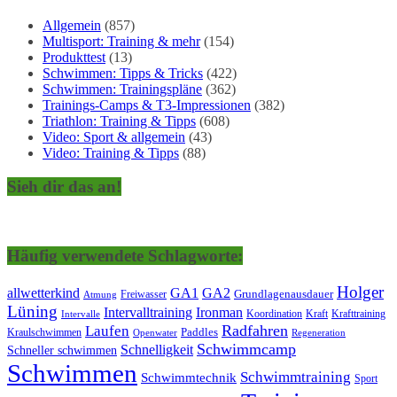
Allgemein
(857)
Multisport: Training & mehr
(154)
Produkttest
(13)
Schwimmen: Tipps & Tricks
(422)
Schwimmen: Trainingspläne
(362)
Trainings-Camps & T3-Impressionen
(382)
Triathlon: Training & Tipps
(608)
Video: Sport & allgemein
(43)
Video: Training & Tipps
(88)
Sieh dir das an!
Häufig verwendete Schlagworte:
Holger
allwetterkind
GA1
GA2
Grundlagenausdauer
Freiwasser
Atmung
Lüning
Ironman
Intervalltraining
Kraft
Krafttraining
Koordination
Intervalle
Laufen
Radfahren
Kraulschwimmen
Paddles
Openwater
Regeneration
Schwimmcamp
Schnelligkeit
Schneller schwimmen
Schwimmen
Schwimmtraining
Schwimmtechnik
Sport