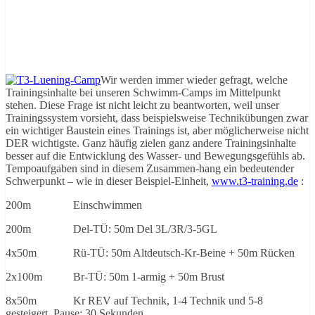
Wir werden immer wieder gefragt, welche
Trainingsinhalte bei unseren Schwimm-Camps im Mittelpunkt
stehen. Diese Frage ist nicht leicht zu beantworten, weil unser
Trainingssystem vorsieht, dass beispielsweise Technikübungen zwar
ein wichtiger Baustein eines Trainings ist, aber möglicherweise nicht
DER wichtigste. Ganz häufig zielen ganz andere Trainingsinhalte
besser auf die Entwicklung des Wasser- und Bewegungsgefühls ab.
Tempoaufgaben sind in diesem Zusammen-hang ein bedeutender
Schwerpunkt – wie in dieser Beispiel-Einheit,
www.t3-training.de
:
200m Einschwimmen
200m Del-TÜ: 50m Del 3L/3R/3-5GL
4x50m Rü-TÜ: 50m Altdeutsch-Kr-Beine + 50m Rücken
2x100m Br-TÜ: 50m 1-armig + 50m Brust
8x50m Kr REV auf Technik, 1-4 Technik und 5-8
gesteigert, Pause: 30 Sekunden