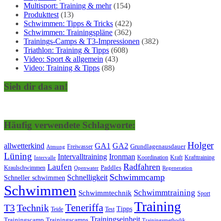
Multisport: Training & mehr
(154)
Produkttest
(13)
Schwimmen: Tipps & Tricks
(422)
Schwimmen: Trainingspläne
(362)
Trainings-Camps & T3-Impressionen
(382)
Triathlon: Training & Tipps
(608)
Video: Sport & allgemein
(43)
Video: Training & Tipps
(88)
Sieh dir das an!
Häufig verwendete Schlagworte:
Holger
allwetterkind
GA1
GA2
Grundlagenausdauer
Freiwasser
Atmung
Lüning
Ironman
Intervalltraining
Kraft
Krafttraining
Koordination
Intervalle
Laufen
Radfahren
Kraulschwimmen
Paddles
Openwater
Regeneration
Schwimmcamp
Schnelligkeit
Schneller schwimmen
Schwimmen
Schwimmtraining
Schwimmtechnik
Sport
Training
Teneriffa
T3
Technik
Tipps
Teide
Test
Trainingseinheit
Trainingscamp
Trainingscamps
Trainingsmethodik