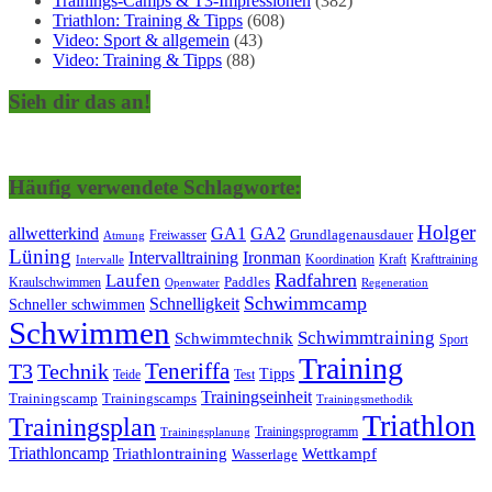
Trainings-Camps & T3-Impressionen
(382)
Triathlon: Training & Tipps
(608)
Video: Sport & allgemein
(43)
Video: Training & Tipps
(88)
Sieh dir das an!
Häufig verwendete Schlagworte:
Holger
allwetterkind
GA1
GA2
Grundlagenausdauer
Freiwasser
Atmung
Lüning
Ironman
Intervalltraining
Kraft
Krafttraining
Koordination
Intervalle
Laufen
Radfahren
Kraulschwimmen
Paddles
Openwater
Regeneration
Schwimmcamp
Schnelligkeit
Schneller schwimmen
Schwimmen
Schwimmtraining
Schwimmtechnik
Sport
Training
Teneriffa
T3
Technik
Tipps
Teide
Test
Trainingseinheit
Trainingscamp
Trainingscamps
Trainingsmethodik
Triathlon
Trainingsplan
Trainingsprogramm
Trainingsplanung
Triathloncamp
Triathlontraining
Wettkampf
Wasserlage