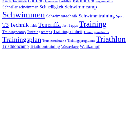
Laufen
Radfahren
Kraulschwimmen
Paddles
Openwater
Regeneration
Schwimmcamp
Schnelligkeit
Schneller schwimmen
Schwimmen
Schwimmtraining
Schwimmtechnik
Sport
Training
Teneriffa
T3
Technik
Tipps
Teide
Test
Trainingseinheit
Trainingscamp
Trainingscamps
Trainingsmethodik
Triathlon
Trainingsplan
Trainingsprogramm
Trainingsplanung
Triathloncamp
Triathlontraining
Wettkampf
Wasserlage