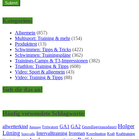
Kategorien:
Allgemein
(857)
Multisport: Training & mehr
(154)
Produkttest
(13)
Schwimmen: Tipps & Tricks
(422)
Schwimmen: Trainingspläne
(362)
Trainings-Camps & T3-Impressionen
(382)
Triathlon: Training & Tipps
(608)
Video: Sport & allgemein
(43)
Video: Training & Tipps
(88)
Sieh dir das an!
Häufig verwendete Schlagworte:
Holger
allwetterkind
GA1
GA2
Grundlagenausdauer
Freiwasser
Atmung
Lüning
Ironman
Intervalltraining
Kraft
Krafttraining
Koordination
Intervalle