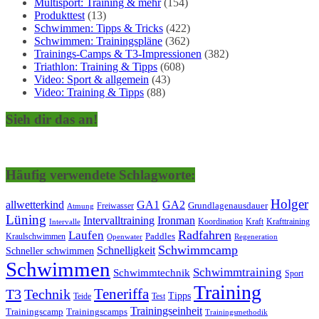
Multisport: Training & mehr
(154)
Produkttest
(13)
Schwimmen: Tipps & Tricks
(422)
Schwimmen: Trainingspläne
(362)
Trainings-Camps & T3-Impressionen
(382)
Triathlon: Training & Tipps
(608)
Video: Sport & allgemein
(43)
Video: Training & Tipps
(88)
Sieh dir das an!
Häufig verwendete Schlagworte:
Holger
allwetterkind
GA1
GA2
Grundlagenausdauer
Freiwasser
Atmung
Lüning
Ironman
Intervalltraining
Kraft
Krafttraining
Koordination
Intervalle
Laufen
Radfahren
Kraulschwimmen
Paddles
Openwater
Regeneration
Schwimmcamp
Schnelligkeit
Schneller schwimmen
Schwimmen
Schwimmtraining
Schwimmtechnik
Sport
Training
Teneriffa
T3
Technik
Tipps
Teide
Test
Trainingseinheit
Trainingscamp
Trainingscamps
Trainingsmethodik