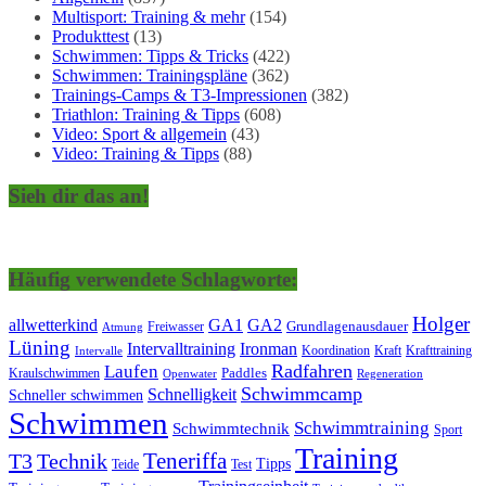
Multisport: Training & mehr
(154)
Produkttest
(13)
Schwimmen: Tipps & Tricks
(422)
Schwimmen: Trainingspläne
(362)
Trainings-Camps & T3-Impressionen
(382)
Triathlon: Training & Tipps
(608)
Video: Sport & allgemein
(43)
Video: Training & Tipps
(88)
Sieh dir das an!
Häufig verwendete Schlagworte:
Holger
allwetterkind
GA1
GA2
Grundlagenausdauer
Freiwasser
Atmung
Lüning
Ironman
Intervalltraining
Kraft
Krafttraining
Koordination
Intervalle
Laufen
Radfahren
Kraulschwimmen
Paddles
Openwater
Regeneration
Schwimmcamp
Schnelligkeit
Schneller schwimmen
Schwimmen
Schwimmtraining
Schwimmtechnik
Sport
Training
Teneriffa
T3
Technik
Tipps
Teide
Test