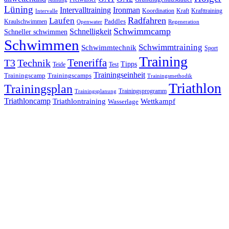
Lüning
Ironman
Intervalltraining
Kraft
Krafttraining
Koordination
Intervalle
Laufen
Radfahren
Kraulschwimmen
Paddles
Openwater
Regeneration
Schwimmcamp
Schnelligkeit
Schneller schwimmen
Schwimmen
Schwimmtraining
Schwimmtechnik
Sport
Training
Teneriffa
T3
Technik
Tipps
Teide
Test
Trainingseinheit
Trainingscamp
Trainingscamps
Trainingsmethodik
Triathlon
Trainingsplan
Trainingsprogramm
Trainingsplanung
Triathloncamp
Triathlontraining
Wettkampf
Wasserlage