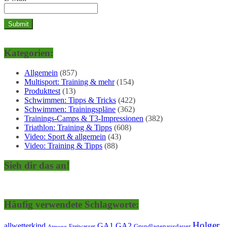
Kategorien:
Allgemein
(857)
Multisport: Training & mehr
(154)
Produkttest
(13)
Schwimmen: Tipps & Tricks
(422)
Schwimmen: Trainingspläne
(362)
Trainings-Camps & T3-Impressionen
(382)
Triathlon: Training & Tipps
(608)
Video: Sport & allgemein
(43)
Video: Training & Tipps
(88)
Sieh dir das an!
Häufig verwendete Schlagworte:
Holger
allwetterkind
GA1
GA2
Grundlagenausdauer
Freiwasser
Atmung