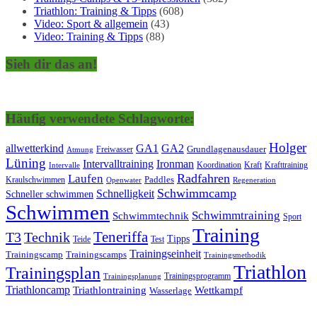
Triathlon: Training & Tipps
(608)
Video: Sport & allgemein
(43)
Video: Training & Tipps
(88)
Sieh dir das an!
Häufig verwendete Schlagworte:
Holger
allwetterkind
GA1
GA2
Grundlagenausdauer
Freiwasser
Atmung
Lüning
Ironman
Intervalltraining
Kraft
Krafttraining
Koordination
Intervalle
Laufen
Radfahren
Kraulschwimmen
Paddles
Openwater
Regeneration
Schwimmcamp
Schnelligkeit
Schneller schwimmen
Schwimmen
Schwimmtraining
Schwimmtechnik
Sport
Training
Teneriffa
T3
Technik
Tipps
Teide
Test
Trainingseinheit
Trainingscamp
Trainingscamps
Trainingsmethodik
Triathlon
Trainingsplan
Trainingsprogramm
Trainingsplanung
Triathloncamp
Triathlontraining
Wettkampf
Wasserlage