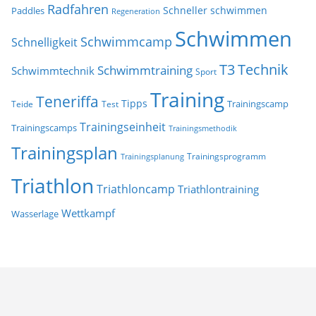
Radfahren
Schneller schwimmen
Paddles
Regeneration
Schwimmen
Schwimmcamp
Schnelligkeit
T3
Technik
Schwimmtraining
Schwimmtechnik
Sport
Training
Teneriffa
Tipps
Trainingscamp
Teide
Test
Trainingseinheit
Trainingscamps
Trainingsmethodik
Trainingsplan
Trainingsprogramm
Trainingsplanung
Triathlon
Triathloncamp
Triathlontraining
Wettkampf
Wasserlage