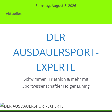
Zum
Samstag, August 8, 2026
Inhalt
Aktuelles:
springen
DER
AUSDAUERSPORT-
EXPERTE
Schwimmen, Triathlon & mehr mit
Sportwissenschaftler Holger Lüning