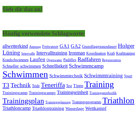
Sieh dir das an!
Häufig verwendete Schlagworte:
Holger
allwetterkind
GA1
GA2
Grundlagenausdauer
Freiwasser
Atmung
Lüning
Ironman
Intervalltraining
Kraft
Krafttraining
Koordination
Intervalle
Laufen
Radfahren
Kraulschwimmen
Paddles
Openwater
Regeneration
Schwimmcamp
Schnelligkeit
Schneller schwimmen
Schwimmen
Schwimmtraining
Schwimmtechnik
Sport
Training
Teneriffa
T3
Technik
Tipps
Teide
Test
Trainingseinheit
Trainingscamp
Trainingscamps
Trainingsmethodik
Triathlon
Trainingsplan
Trainingsprogramm
Trainingsplanung
Triathloncamp
Triathlontraining
Wettkampf
Wasserlage