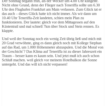
Der Sonntag begann früh, als der Wecker um 4.00 Uhr klingelte.
Nicht ohne Grund, denn der Flieger nach Teneriffa sollte um 6.30
Uhr den Flughafen Frankfurt am Main verlassen. Zum Glück tat er
das auch – dieses Glück hatte ich nicht immer. Als wir dann um
10.40 Uhr Teneriffa-Zeit landeten, schien mein Plan zu
funktionieren. Der lautete: gleich vor dem Mittagessen auf den
Küstentrail und mal schnell 7km über Stock und Stein rennen. Es
klappte.
Und weil der Sonntag noch ein wenig Zeit übrig ließ und mich mit
20 Grad verwöhnte, ging es dann gleich noch mit Kollege Stephan
auf das Rad, um 1.000 Höhenmeter abzuspulen. Und die Moral von
der Geschicht`? Das Klima auf Teneriffa ist zu dieser Jahreszeit ein
Traum – besser kann es kaum sein. Und jetzt muß ich auch schon
Schluß machen. weil gleich vor meinem Hotelbalkon die Sonne
untergeht. Und das will ich nicht verpassen!