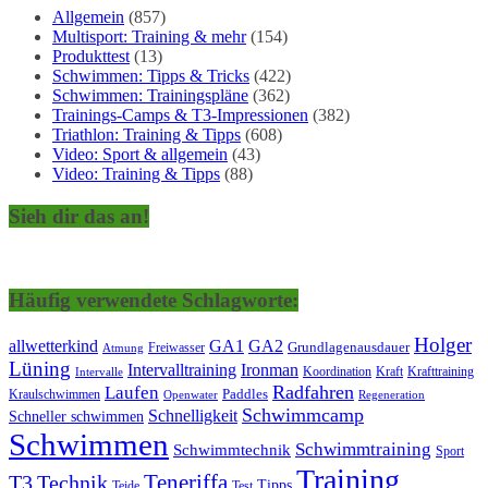
Allgemein
(857)
Multisport: Training & mehr
(154)
Produkttest
(13)
Schwimmen: Tipps & Tricks
(422)
Schwimmen: Trainingspläne
(362)
Trainings-Camps & T3-Impressionen
(382)
Triathlon: Training & Tipps
(608)
Video: Sport & allgemein
(43)
Video: Training & Tipps
(88)
Sieh dir das an!
Häufig verwendete Schlagworte:
Holger
allwetterkind
GA1
GA2
Grundlagenausdauer
Freiwasser
Atmung
Lüning
Ironman
Intervalltraining
Kraft
Krafttraining
Koordination
Intervalle
Laufen
Radfahren
Kraulschwimmen
Paddles
Openwater
Regeneration
Schwimmcamp
Schnelligkeit
Schneller schwimmen
Schwimmen
Schwimmtraining
Schwimmtechnik
Sport
Training
Teneriffa
T3
Technik
Tipps
Teide
Test