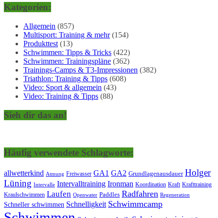
Kategorien:
Allgemein
(857)
Multisport: Training & mehr
(154)
Produkttest
(13)
Schwimmen: Tipps & Tricks
(422)
Schwimmen: Trainingspläne
(362)
Trainings-Camps & T3-Impressionen
(382)
Triathlon: Training & Tipps
(608)
Video: Sport & allgemein
(43)
Video: Training & Tipps
(88)
Sieh dir das an!
Häufig verwendete Schlagworte:
Holger
allwetterkind
GA1
GA2
Grundlagenausdauer
Freiwasser
Atmung
Lüning
Ironman
Intervalltraining
Kraft
Krafttraining
Koordination
Intervalle
Laufen
Radfahren
Kraulschwimmen
Paddles
Openwater
Regeneration
Schwimmcamp
Schnelligkeit
Schneller schwimmen
Schwimmen