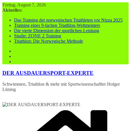
Zum
Freitag, August 7, 2026
Inhalt
Aktuelles:
springen
Das Training der norwegischen Triathleten vor Nizza 2025
Training eines 9-fachen Triathlon-Weltmeisters
Die vierte Dimension der sportlichen Leistung
Studie: ZONE 2 Training
Triathlon: Die Norwegische Methode
DER AUSDAUERSPORT-EXPERTE
Schwimmen, Triathlon & mehr mit Sportwissenschaftler Holger
Lüning