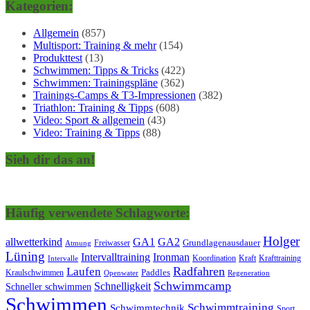
Kategorien:
Allgemein
(857)
Multisport: Training & mehr
(154)
Produkttest
(13)
Schwimmen: Tipps & Tricks
(422)
Schwimmen: Trainingspläne
(362)
Trainings-Camps & T3-Impressionen
(382)
Triathlon: Training & Tipps
(608)
Video: Sport & allgemein
(43)
Video: Training & Tipps
(88)
Sieh dir das an!
Häufig verwendete Schlagworte:
Holger
allwetterkind
GA1
GA2
Grundlagenausdauer
Freiwasser
Atmung
Lüning
Ironman
Intervalltraining
Kraft
Krafttraining
Koordination
Intervalle
Laufen
Radfahren
Kraulschwimmen
Paddles
Openwater
Regeneration
Schwimmcamp
Schnelligkeit
Schneller schwimmen
Schwimmen
Schwimmtraining
Schwimmtechnik
Sport