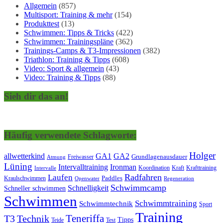
Allgemein
(857)
Multisport: Training & mehr
(154)
Produkttest
(13)
Schwimmen: Tipps & Tricks
(422)
Schwimmen: Trainingspläne
(362)
Trainings-Camps & T3-Impressionen
(382)
Triathlon: Training & Tipps
(608)
Video: Sport & allgemein
(43)
Video: Training & Tipps
(88)
Sieh dir das an!
Häufig verwendete Schlagworte:
Holger
allwetterkind
GA1
GA2
Grundlagenausdauer
Freiwasser
Atmung
Lüning
Ironman
Intervalltraining
Kraft
Krafttraining
Koordination
Intervalle
Laufen
Radfahren
Kraulschwimmen
Paddles
Openwater
Regeneration
Schwimmcamp
Schnelligkeit
Schneller schwimmen
Schwimmen
Schwimmtraining
Schwimmtechnik
Sport
Training
Teneriffa
T3
Technik
Tipps
Teide
Test