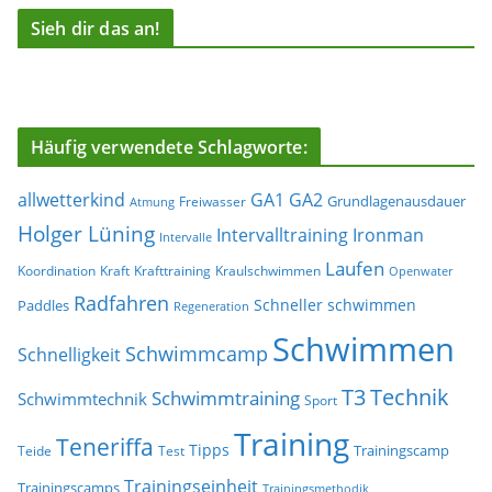
Sieh dir das an!
Häufig verwendete Schlagworte:
allwetterkind
GA1
GA2
Grundlagenausdauer
Freiwasser
Atmung
Holger Lüning
Ironman
Intervalltraining
Intervalle
Laufen
Koordination
Kraft
Krafttraining
Kraulschwimmen
Openwater
Radfahren
Schneller schwimmen
Paddles
Regeneration
Schwimmen
Schwimmcamp
Schnelligkeit
T3
Technik
Schwimmtraining
Schwimmtechnik
Sport
Training
Teneriffa
Tipps
Trainingscamp
Teide
Test
Trainingseinheit
Trainingscamps
Trainingsmethodik