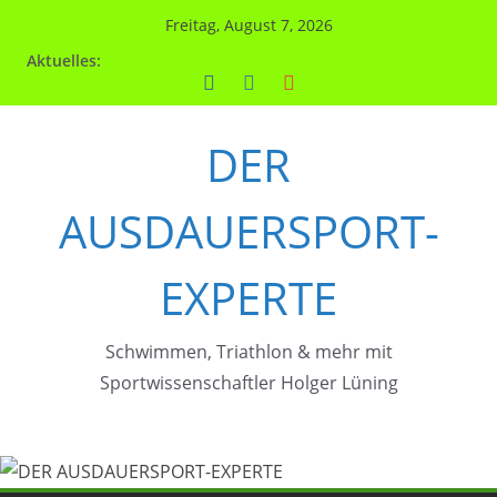
Zum
Freitag, August 7, 2026
Inhalt
Aktuelles:
springen
DER
AUSDAUERSPORT-
EXPERTE
Schwimmen, Triathlon & mehr mit
Sportwissenschaftler Holger Lüning