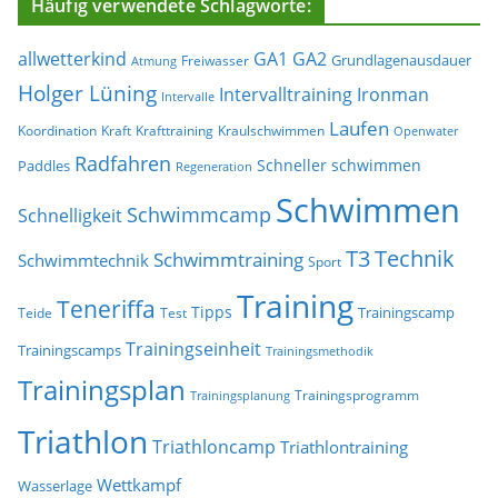
Häufig verwendete Schlagworte:
allwetterkind
GA1
GA2
Grundlagenausdauer
Freiwasser
Atmung
Holger Lüning
Ironman
Intervalltraining
Intervalle
Laufen
Koordination
Kraft
Krafttraining
Kraulschwimmen
Openwater
Radfahren
Schneller schwimmen
Paddles
Regeneration
Schwimmen
Schwimmcamp
Schnelligkeit
T3
Technik
Schwimmtraining
Schwimmtechnik
Sport
Training
Teneriffa
Tipps
Trainingscamp
Teide
Test
Trainingseinheit
Trainingscamps
Trainingsmethodik
Trainingsplan
Trainingsprogramm
Trainingsplanung
Triathlon
Triathloncamp
Triathlontraining
Wettkampf
Wasserlage