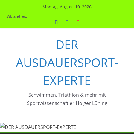
Zum
Montag, August 10, 2026
Inhalt
Aktuelles:
springen
DER
AUSDAUERSPORT-
EXPERTE
Schwimmen, Triathlon & mehr mit
Sportwissenschaftler Holger Lüning