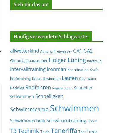
Sieh dir das an!
Häufig verwendete Schlagworte:
allwetterkind
GA1
GA2
Freiwasser
Atmung
Holger Lüning
Grundlagenausdauer
Intervalle
Ironman
Intervalltraining
Koordination
Kraft
Laufen
Krafttraining
Kraulschwimmen
Openwater
Radfahren
Schneller
Paddles
Regeneration
Schnelligkeit
schwimmen
Schwimmen
Schwimmcamp
Schwimmtraining
Schwimmtechnik
Sport
Teneriffa
T3
Technik
Tipps
Teide
Test