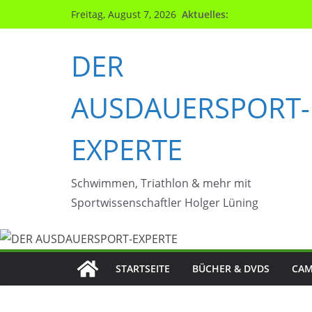
Zum
Aktuelles:
Freitag, August 7, 2026
Inhalt
springen
DER
AUSDAUERSPORT-
EXPERTE
Schwimmen, Triathlon & mehr mit
Sportwissenschaftler Holger Lüning
STARTSEITE
BÜCHER & DVDS
CAM