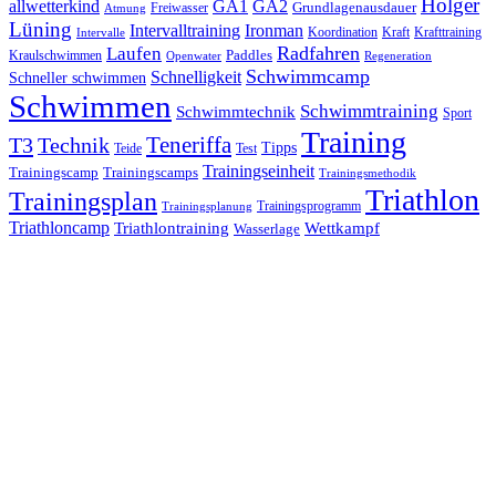
Holger
allwetterkind
GA1
GA2
Grundlagenausdauer
Freiwasser
Atmung
Lüning
Ironman
Intervalltraining
Kraft
Krafttraining
Koordination
Intervalle
Laufen
Radfahren
Kraulschwimmen
Paddles
Openwater
Regeneration
Schwimmcamp
Schnelligkeit
Schneller schwimmen
Schwimmen
Schwimmtraining
Schwimmtechnik
Sport
Training
Teneriffa
T3
Technik
Tipps
Teide
Test
Trainingseinheit
Trainingscamp
Trainingscamps
Trainingsmethodik
Triathlon
Trainingsplan
Trainingsprogramm
Trainingsplanung
Triathloncamp
Triathlontraining
Wettkampf
Wasserlage