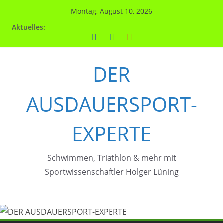
Zum
Montag, August 10, 2026
Inhalt
Aktuelles:
springen
DER
AUSDAUERSPORT-
EXPERTE
Schwimmen, Triathlon & mehr mit
Sportwissenschaftler Holger Lüning