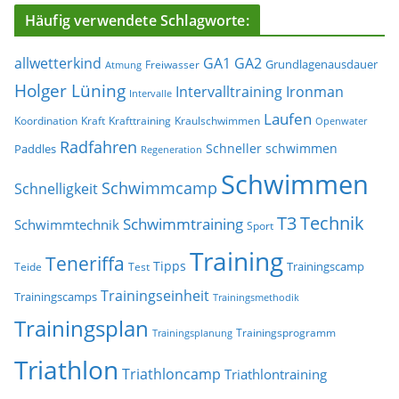
Häufig verwendete Schlagworte:
allwetterkind
GA1
GA2
Grundlagenausdauer
Freiwasser
Atmung
Holger Lüning
Ironman
Intervalltraining
Intervalle
Laufen
Koordination
Kraft
Krafttraining
Kraulschwimmen
Openwater
Radfahren
Schneller schwimmen
Paddles
Regeneration
Schwimmen
Schwimmcamp
Schnelligkeit
T3
Technik
Schwimmtraining
Schwimmtechnik
Sport
Training
Teneriffa
Tipps
Trainingscamp
Teide
Test
Trainingseinheit
Trainingscamps
Trainingsmethodik
Trainingsplan
Trainingsprogramm
Trainingsplanung
Triathlon
Triathloncamp
Triathlontraining