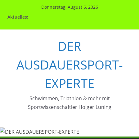
Zum
Donnerstag, August 6, 2026
Inhalt
Aktuelles:
springen
DER
AUSDAUERSPORT-
EXPERTE
Schwimmen, Triathlon & mehr mit
Sportwissenschaftler Holger Lüning