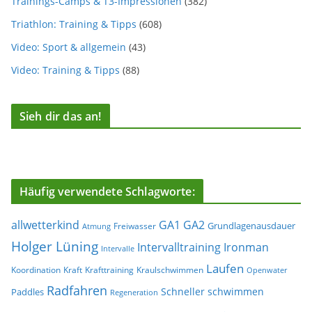
Trainings-Camps & T3-Impressionen
(382)
Triathlon: Training & Tipps
(608)
Video: Sport & allgemein
(43)
Video: Training & Tipps
(88)
Sieh dir das an!
Häufig verwendete Schlagworte:
allwetterkind
GA1
GA2
Grundlagenausdauer
Freiwasser
Atmung
Holger Lüning
Ironman
Intervalltraining
Intervalle
Laufen
Koordination
Kraft
Krafttraining
Kraulschwimmen
Openwater
Radfahren
Schneller schwimmen
Paddles
Regeneration