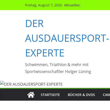
Zum
Aktuelles:
Freitag, August 7, 2026
Inhalt
springen
DER
AUSDAUERSPORT-
EXPERTE
Schwimmen, Triathlon & mehr mit
Sportwissenschaftler Holger Lüning
STARTSEITE
BÜCHER & DVDS
CAM