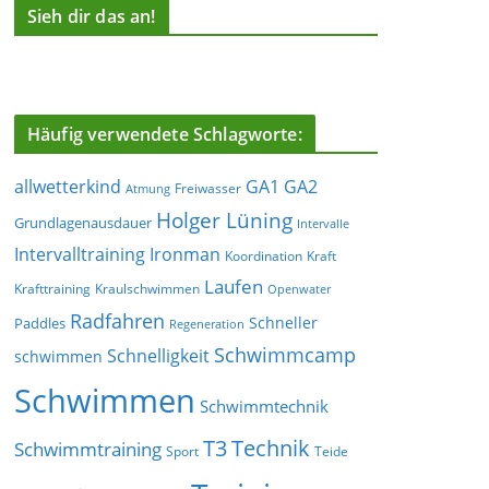
Sieh dir das an!
Häufig verwendete Schlagworte:
allwetterkind
GA1
GA2
Freiwasser
Atmung
Holger Lüning
Grundlagenausdauer
Intervalle
Ironman
Intervalltraining
Koordination
Kraft
Laufen
Krafttraining
Kraulschwimmen
Openwater
Radfahren
Schneller
Paddles
Regeneration
Schwimmcamp
Schnelligkeit
schwimmen
Schwimmen
Schwimmtechnik
T3
Technik
Schwimmtraining
Sport
Teide